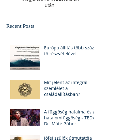
után.
Recent Posts
Európa állítás több száz
fő részvételével
Mit jelent az integrál
szemlélet a
családállításban?
A függőség hatalma és a
hatalomfüggőség - TEDx
Dr. Máté Gábor
(felirattal)
Jófej szülők útmutatója