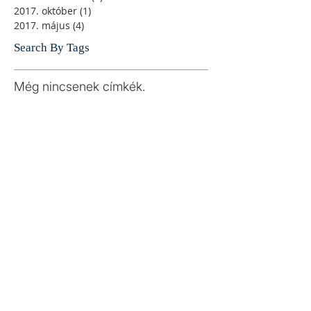
2017. október
(1)
1 bejegyzés
2017. május
(4)
4 bejegyzés
Search By Tags
Még nincsenek címkék.
Follow Us
E-mail:
jelentkezes.onismeros(kukac)gmail.com