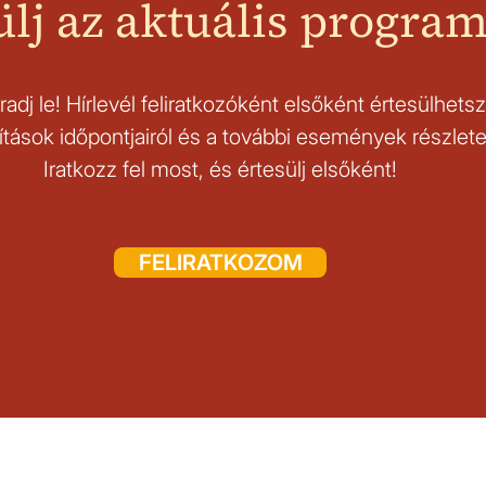
ülj az aktuális progra
adj le! Hírlevél feliratkozóként elsőként értesülhetsz
lítások időpontjairól és a további események részletei
Iratkozz fel most, és értesülj elsőként!
FELIRATKOZOM