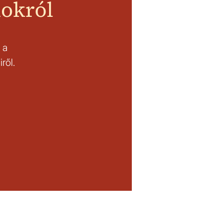
mokról
 a
ről.