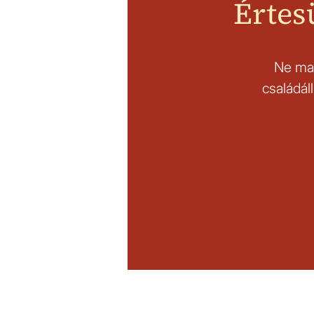
Értes
Ne mar
családál