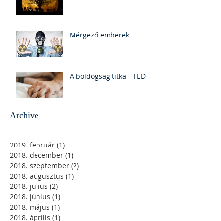
Mérgező emberek
A boldogság titka - TED
Archive
2019. február
(1)
1 bejegyzés
2018. december
(1)
1 bejegyzés
2018. szeptember
(2)
2 bejegyzés
2018. augusztus
(1)
1 bejegyzés
2018. július
(2)
2 bejegyzés
2018. június
(1)
1 bejegyzés
2018. május
(1)
1 bejegyzés
2018. április
(1)
1 bejegyzés