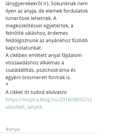
lánygyerekekről ír). Sokunknak nem 
ilyen az anyja, de elemek fordulatok 
ismerősek lehetnek. A 
megközelítéssel egyetértek, a 
felnőtté váláshoz, érdemes 
feldolgoznunk az anyánkhoz fűződő 
kapcsolatunkat. 
A cikkben említett anyai fájdalom 
visszaadáshoz alkalmas a 
családállítás, pszichodráma és 
egyéni önismereti formák is.
*
A cikket itt tudod elolvasni: 
https://inspira.blog.hu/2016/09/02/sz
ulositett_lanyok
#anya