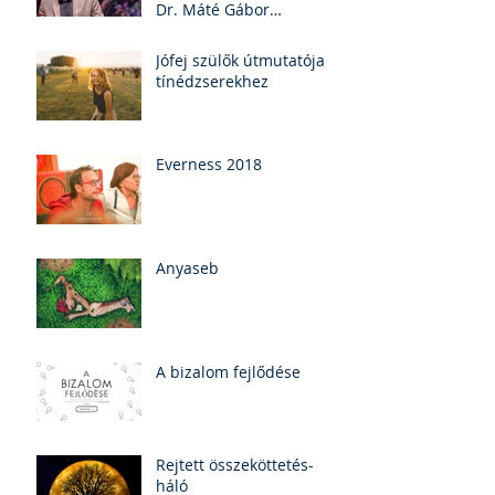
Dr. Máté Gábor
(felirattal)
Jófej szülők útmutatója
tínédzserekhez
Everness 2018
Anyaseb
A bizalom fejlődése
Rejtett összeköttetés-
háló