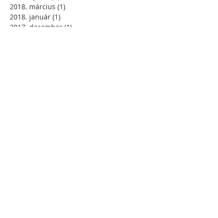
2018. március
(1)
1 bejegyzés
2018. január
(1)
1 bejegyzés
2017. december
(1)
1 bejegyzés
2017. október
(1)
1 bejegyzés
2017. május
(4)
4 bejegyzés
Search By Tags
Még nincsenek címkék.
Follow Us