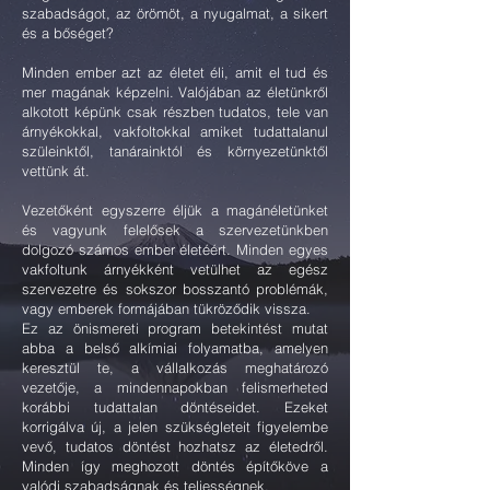
szabadságot, az örömöt, a nyugalmat, a sikert
és a bőséget?
Minden ember azt az életet éli, amit el tud és
mer magának képzelni. Valójában az életünkről
alkotott képünk csak részben tudatos, tele van
árnyékokkal, vakfoltokkal amiket tudattalanul
szüleinktől, tanárainktól és környezetünktől
vettünk át.
Vezetőként egyszerre éljük a magánéletünket
és vagyunk felelősek a szervezetünkben
dolgozó számos ember életéért. Minden egyes
vakfoltunk árnyékként vetülhet az egész
szervezetre és sokszor bosszantó problémák,
vagy emberek formájában tükröződik vissza.
Ez az önismereti program betekintést mutat
abba a belső alkímiai folyamatba, amelyen
keresztül te, a vállalkozás meghatározó
vezetője, a mindennapokban felismerheted
korábbi tudattalan döntéseidet. Ezeket
korrigálva új, a jelen szükségleteit figyelembe
vevő, tudatos döntést hozhatsz az életedről.
Minden így meghozott döntés építőköve a
valódi szabadságnak és teljességnek.