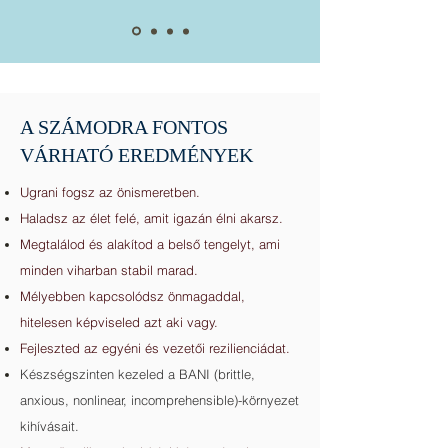
A SZÁMODRA FONTOS
VÁRHATÓ EREDMÉNYEK
Ugrani fogsz az önismeretben.
Haladsz az élet felé, amit igazán élni akarsz.
Megtalálod és alakítod a belső tengelyt, ami
minden viharban stabil marad.
Mélyebben kapcsolódsz önmagaddal,
hitelesen képviseled azt aki vagy.
Fejleszted az egyéni és vezetői rezilienciádat.
Készségszinten kezeled a BANI (brittle,
anxious, nonlinear, incomprehensible)-környezet
kihívásait.