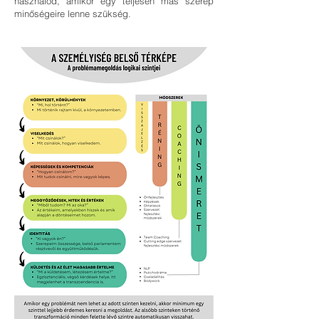
használod, amikor egy teljesen más szerep
minőségeire lenne szükség.