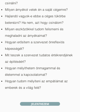
csinálni?
Milyen árnyékot vetek én a saját cégemre?
Hajlandó vagyok-e ebbe a céges tükörbe
belenézni? Ha nem, azt hogy csinálom?
Milyen eszközökkel tudom felismerni és
meghaladni az árnyékaimat?
Hogyan erősítem a szervezet önreflexiós
képességét?
Mit teszek a szervezet tudatos értékrendjének
az építéséért?
Hogyan mélyíthetem önmagammal és
életemmel a kapcsolatomat?
Hogyan tudom mélyíteni az empátiámat az
emberek és a világ felé?
JELENTKEZEM