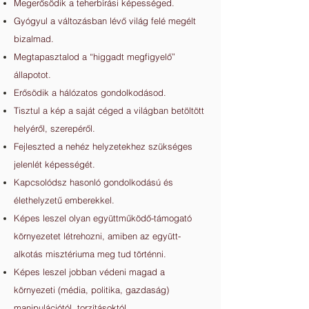
Megerősödik a teherbírási képességed.
Gyógyul a változásban lévő világ felé megélt
bizalmad.
Megtapasztalod a “higgadt megfigyelő”
állapotot.
Erősödik a hálózatos gondolkodásod.
Tisztul a kép a saját céged a világban betöltött
helyéről, szerepéről.
Fejleszted a nehéz helyzetekhez szükséges
jelenlét képességét.
Kapcsolódsz hasonló gondolkodású és
élethelyzetű emberekkel.
Képes leszel olyan együttműködő-támogató
környezetet létrehozni, amiben az együtt-
alkotás misztériuma meg tud történni.
Képes leszel jobban védeni magad a
környezeti (média, politika, gazdaság)
manipulációtól, torzításoktól.