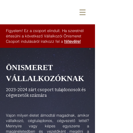
Figyelem! Ez a csoport elindult. Ha szeretnél
értesülni a következő Vállalkozói Önismeret
Csoport indulásáról íratkozz fel a
hírlevélre!
ÖNISMERET
VÁLLALKOZÓKNAK
2023-2024
zárt csoport tulajdonosok és
cégvezetők számára
Vajon milyen életet álmodtál magadnak, amikor
vállalkozó, cégtulajdonos, cégvezető lettél?
Mennyire vagy képes egyszerre a
magánéletedben és vezetőként megélni a