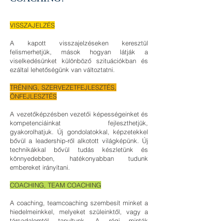
VISSZAJELZÉS
A kapott visszajelzéseken keresztül
felismerhetjük, mások hogyan látják a
viselkedésünket különböző szituációkban és
ezáltal lehetőségünk van változtatni.
TRÉNING, SZERVEZETFEJLESZTÉS,
ÖNFEJLESZTÉS
A vezetőképzésben vezetői képességeinket és
kompetenciáinkat fejleszthetjük,
gyakorolhatjuk. Új gondolatokkal, képzetekkel
bővül a leadership-ről alkotott világképünk. Új
technikákkal bővül tudás készletünk és
könnyedebben, hatékonyabban tudunk
embereket irányítani.
COACHING, TEAM COACHING
A coaching, teamcoaching szembesít minket a
hiedelmeinkkel, melyeket szüleinktől, vagy a
társadalomtól tanultunk. A régi minták