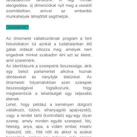
elengedése, új dimenziókat nyit meg a vezetői
szemléletben, amivel az emberibb
munkahelyek létrejöttét segíthetjük.
ÖNISMERET
Az önismeret vállalkozóknak program a fent
felsoroltakon túl azokat a tudattalanban élő
gátak oldását célozza meg, amelyek nem
engednek minket szabadon élni azt az életet,
amit szeretnénk.
Az identitásunk a szerepeink összessége, akik
egy belső parlamentet alkotva hoznak
döntéseket és irányítják életünket. Az
önismereti folyamatokban ezen szerepek
összességével foglalkozunk, hogy
megteremtsük a lehetőségét egy teljesebb
életnek.
Lehet, hogy például a keményen dolgozó
vállalkozó, túlóvó, elhanyagoló apa(vezető),
vagy a rendet tartó (kontrolláló) egy-egy olyan
szerep, amely minden egyéb szereped, férj,
feleség, anya, apa, a vidám ember, kreatív
fejlesztő, stb.. fölé nőtt és akkor is ezeket