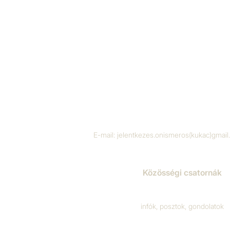
E-mail:
jelentkezes.onismeros(kukac)gmai
Közösségi csatornák
infók, posztok, gondolatok