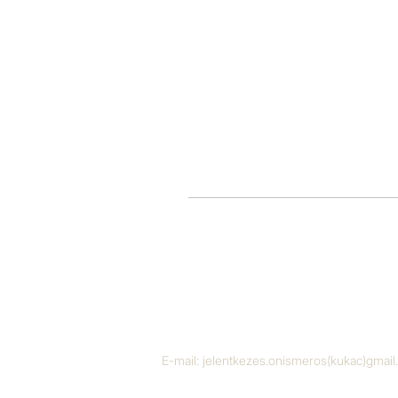
E-mail:
jelentkezes.onismeros(kukac)gmai