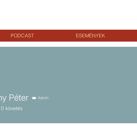
PODCAST
ESEMÉNYEK
y Péter
Admin
0
követés