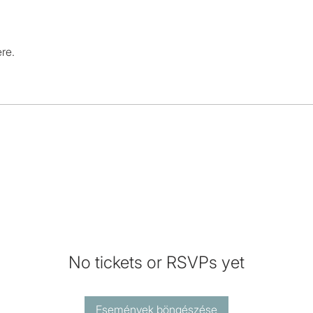
re.
No tickets or RSVPs yet
Események böngészése