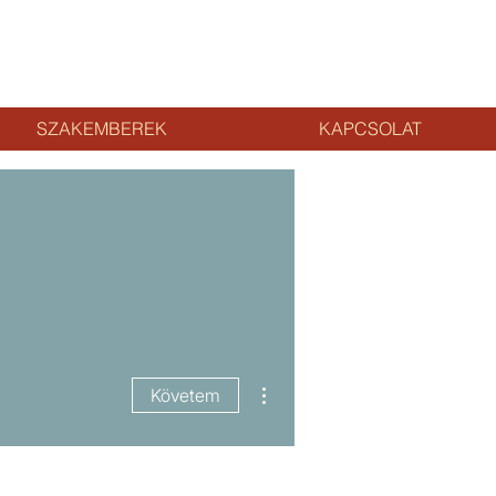
SZAKEMBEREK
KAPCSOLAT
További műveletek
Követem