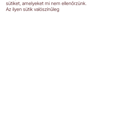
sütiket, amelyeket mi nem ellenőrzünk.
Az ilyen sütik valószínűleg
teljesítménnyel kapcsolatos sütik vagy
célmeghatározó sütik.
Összeállította:
Kemény Péter
szöveg forrása:
http://www.csgyk.hu/ertesites-a-sutik-
hasznalatarol/
E-mail:
jelentkezes.onismeros(kukac)gmail.com
IDŐPONTFOGLALÁS
INTEGRÁL CSALÁDÁLLÍTÁS
FÉRFI CSOPORTOK