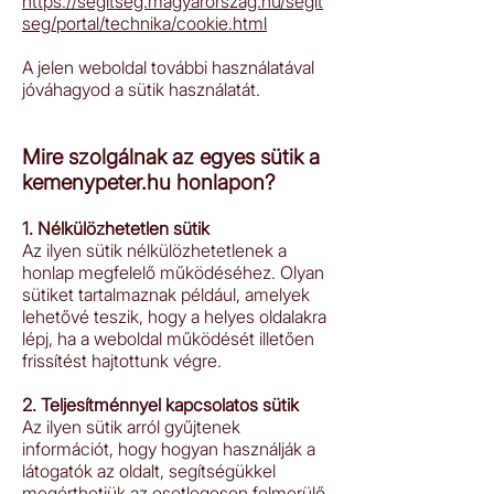
https://segitseg.magyarorszag.hu/segit
seg/portal/technika/cookie.html
A jelen weboldal további használatával
jóváhagyod a sütik használatát.
Mire szolgálnak az egyes sütik a
kemenypeter.hu honlapon?
1. Nélkülözhetetlen sütik
Az ilyen sütik nélkülözhetetlenek a
honlap megfelelő működéséhez. Olyan
sütiket tartalmaznak például, amelyek
lehetővé teszik, hogy a helyes oldalakra
lépj, ha a weboldal működését illetően
frissítést hajtottunk végre.
2. Teljesítménnyel kapcsolatos sütik
Az ilyen sütik arról gyűjtenek
információt, hogy hogyan használják a
látogatók az oldalt, segítségükkel
megérthetjük az esetlegesen felmerülő