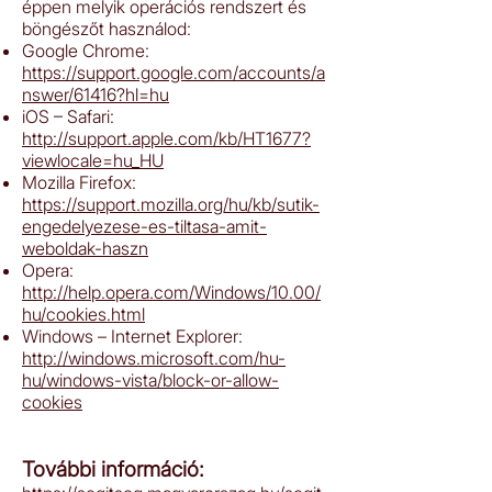
éppen melyik operációs rendszert és
böngészőt használod:
Google Chrome:
https://support.google.com/accounts/a
nswer/61416?hl=hu
iOS – Safari:
http://support.apple.com/kb/HT1677?
viewlocale=hu_HU
Mozilla Firefox:
https://support.mozilla.org/hu/kb/sutik-
engedelyezese-es-tiltasa-amit-
weboldak-haszn
Opera:
http://help.opera.com/Windows/10.00/
hu/cookies.html
Windows – Internet Explorer:
http://windows.microsoft.com/hu-
hu/windows-vista/block-or-allow-
cookies
További információ: