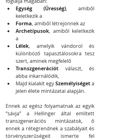
foglalja magában: 
Egység (Üresség)
, amiből 
keletkezik a  
Forma
, amiből létrejönnek az  
Archetípusok
, amiből keletkezik 
a  
Lélek
, amelyik vándorol és 
különböző tapasztálosokra tesz 
szert, aminek megfelelő  
Transzgenerációt
 választ, és 
abba inkarnálódik,  
Majd kialakít egy 
Személyiséget
 a 
jelen élete mintázatai alapján. 
Ennek az egész folyamatnak az egyik 
“sávja” a Hellinger által említett 
transzgenerációs mintázatok, ő 
ennek a rétegrendnek a szabályait és 
törvényszerűségeit ismerte fel 