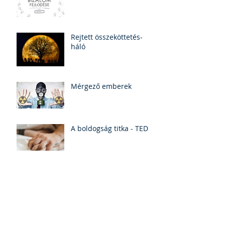
Rejtett összeköttetés-
háló
Mérgező emberek
A boldogság titka - TED
Archive
2019. február
(1)
1 bejegyzés
2018. december
(1)
1 bejegyzés
2018. szeptember
(2)
2 bejegyzés