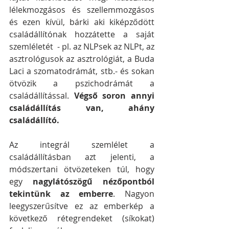
lélekmozgásos és szellemmozgásos 
és ezen kívül, bárki aki kiképződött 
családállítónak hozzátette a saját 
szemléletét  - pl. az NLPsek az NLPt, az 
asztrológusok az asztrológiát, a Buda 
Laci a szomatodrámát, stb.- és sokan 
ötvözik a pszichodrámát a 
családállítással. 
Végső soron annyi 
családállítás van, ahány 
családállító.
Az integrál szemlélet a 
családállításban azt jelenti, a 
módszertani ötvözeteken túl, hogy 
egy 
nagylátószögű nézőpontból 
tekintünk az emberre
. Nagyon 
leegyszerűsítve ez az emberkép a 
következő rétegrendeket (síkokat) 