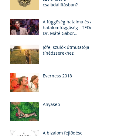
családállításban?
A függőség hatalma és a
hatalomfüggőség - TEDx
Dr. Máté Gábor
(felirattal)
Jófej szülők útmutatója
tínédzserekhez
Everness 2018
Anyaseb
A bizalom fejlődése