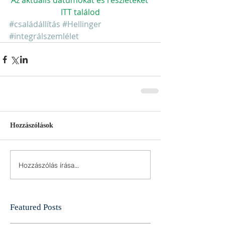
Az aktuális dátumokat és részleteket 
ITT találod
#családállítás
#Hellinger
#integrálszemlélet
Hozzászólások
Hozzászólás írása...
Featured Posts