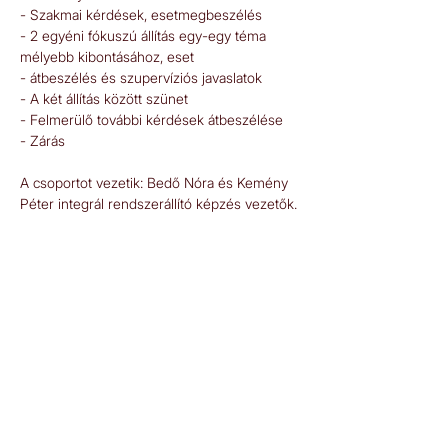
- Szakmai kérdések, esetmegbeszélés 
- 2 egyéni fókuszú állítás egy-egy téma 
mélyebb kibontásához, eset 
- átbeszélés és szupervíziós javaslatok 
- A két állítás között szünet 
- Felmerülő további kérdések átbeszélése 
- Zárás  
A csoportot vezetik: Bedő Nóra és Kemény 
Péter integrál rendszerállító képzés vezetők.
E-mail:
jelentkezes.onismeros(kukac)gmail.com