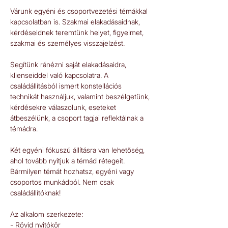
Várunk egyéni és csoportvezetési témákkal 
kapcsolatban is. Szakmai elakadásaidnak, 
kérdéseidnek teremtünk helyet, figyelmet, 
szakmai és személyes visszajelzést.  
Segítünk ránézni saját elakadásaidra, 
klienseiddel való kapcsolatra. A 
családállításból ismert konstellációs 
technikát használjuk, valamint beszélgetünk, 
kérdésekre válaszolunk, eseteket 
átbeszélünk, a csoport tagjai reflektálnak a 
témádra.  
Két egyéni fókuszú állításra van lehetőség, 
ahol tovább nyitjuk a témád rétegeit. 
Bármilyen témát hozhatsz, egyéni vagy 
csoportos munkádból. Nem csak 
családállítóknak!  
Az alkalom szerkezete: 
- Rövid nyitókör 