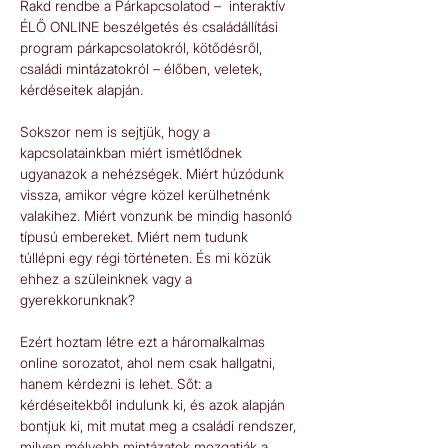
Rakd rendbe a Párkapcsolatod –  interaktív 
ÉLŐ ONLINE beszélgetés és családállítási 
program párkapcsolatokról, kötődésről, 
családi mintázatokról – élőben, veletek, 
kérdéseitek alapján.
Sokszor nem is sejtjük, hogy a 
kapcsolatainkban miért ismétlődnek 
ugyanazok a nehézségek. Miért húzódunk 
vissza, amikor végre közel kerülhetnénk 
valakihez. Miért vonzunk be mindig hasonló 
típusú embereket. Miért nem tudunk 
túllépni egy régi történeten. És mi közük 
ehhez a szüleinknek vagy a 
gyerekkorunknak?  
Ezért hoztam létre ezt a háromalkalmas 
online sorozatot, ahol nem csak hallgatni, 
hanem kérdezni is lehet. Sőt: a 
kérdéseitekből indulunk ki, és azok alapján 
bontjuk ki, mit mutat meg a családi rendszer, 
milyen mélyebb mintázatok mozgatják a 