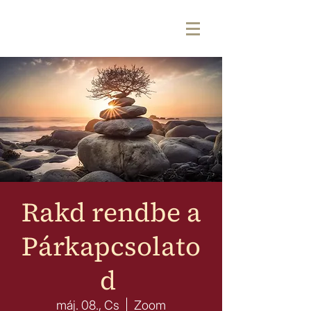
Rakd rendbe a
Párkapcsolato
d
máj. 08., Cs
  |  
Zoom