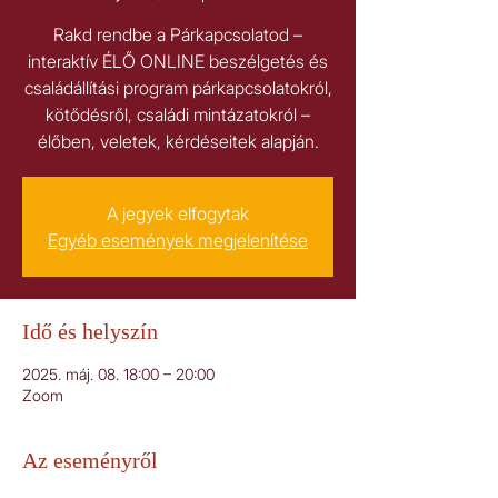
Rakd rendbe a Párkapcsolatod –
interaktív ÉLŐ ONLINE beszélgetés és
családállítási program párkapcsolatokról,
kötődésről, családi mintázatokról –
élőben, veletek, kérdéseitek alapján.
A jegyek elfogytak
Egyéb események megjelenítése
Idő és helyszín
2025. máj. 08. 18:00 – 20:00
Zoom
Az eseményről