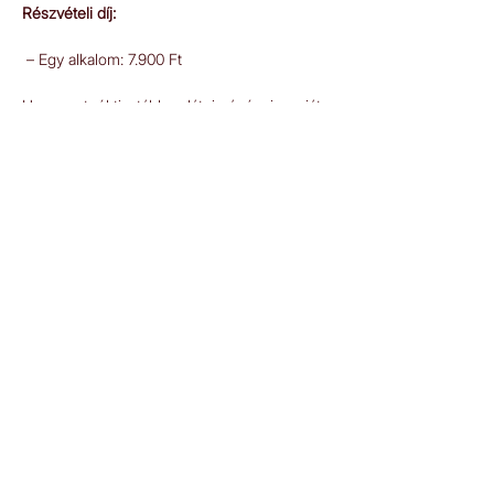
Részvételi díj: 
 – Egy alkalom: 7.900 Ft
Ha szeretnél tisztábban látni, ránézni a saját 
mintáidra, és elindulni a változás felé – itt a 
helyed. Kérdezhetsz. Kapcsolódhatsz. 
Tisztábban láthatsz. 
E-mail:
jelentkezes.onismeros(kukac)gmail.com
IDŐPONTFOGLALÁS
INTEGRÁL CSALÁDÁLLÍTÁS