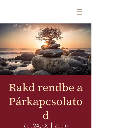
Rakd rendbe a
Párkapcsolato
d
ápr. 24., Cs
  |  
Zoom