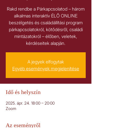
Rakd rendbe a Párkapcsolatod – három
alkalmas interaktív ÉLŐ ONLINE
beszélgetés és családállítási program
párkapcsolatokról, kötődésről, családi
mintázatokról – élőben, veletek,
kérdéseitek alapján.
A jegyek elfogytak
Egyéb események megjelenítése
Idő és helyszín
2025. ápr. 24. 18:00 – 20:00
Zoom
Az eseményről