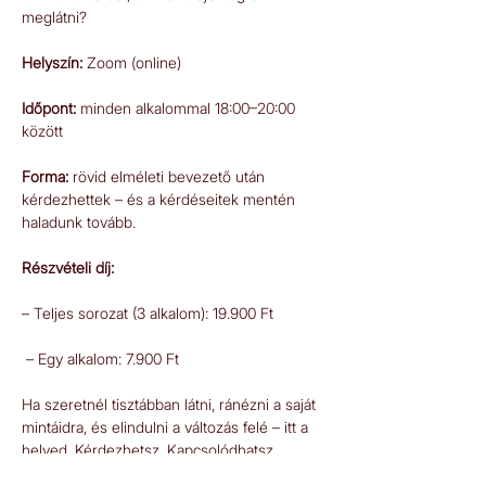
meglátni?   
Helyszín:
 Zoom (online)  
Időpont: 
minden alkalommal 18:00–20:00 
között  
Forma: 
rövid elméleti bevezető után 
kérdezhettek – és a kérdéseitek mentén 
haladunk tovább.   
Részvételi díj: 
– Teljes sorozat (3 alkalom): 19.900 Ft
 – Egy alkalom: 7.900 Ft
Ha szeretnél tisztábban látni, ránézni a saját 
mintáidra, és elindulni a változás felé – itt a 
helyed. Kérdezhetsz. Kapcsolódhatsz. 
Tisztábban láthatsz. 