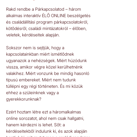
Rakd rendbe a Párkapcsolatod – három 
alkalmas interaktív ÉLŐ ONLINE beszélgetés 
és családállítási program párkapcsolatokról, 
kötődésről, családi mintázatokról – élőben, 
veletek, kérdéseitek alapján.
Sokszor nem is sejtjük, hogy a 
kapcsolatainkban miért ismétlődnek 
ugyanazok a nehézségek. Miért húzódunk 
vissza, amikor végre közel kerülhetnénk 
valakihez. Miért vonzunk be mindig hasonló 
típusú embereket. Miért nem tudunk 
túllépni egy régi történeten. És mi közük 
ehhez a szüleinknek vagy a 
gyerekkorunknak?  
Ezért hoztam létre ezt a háromalkalmas 
online sorozatot, ahol nem csak hallgatni, 
hanem kérdezni is lehet. Sőt: a 
kérdéseitekből indulunk ki, és azok alapján 