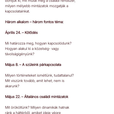
bontjuk ki, mit mutat meg a családi rendszer, 
milyen mélyebb mintázatok mozgatják a 
kapcsolatainkat.   
Három alkalom – három fontos téma: 
Április 24. – Kötődés 
Mi határozza meg, hogyan kapcsolódunk? 
Hogyan alakul ki a közelség- vagy 
távolságigényünk?  
Május 8. – A szüleink párkapcsolata 
Milyen történeteket ismétlünk, tudattalanul? 
Mit viszünk tovább, amit lehet, nem is 
akarunk?   
Május 22. – Általános családi mintázatok 
Mit örököltünk? Milyen dinamikák hatnak 
ránk a háttérből, amiket ideje végre 