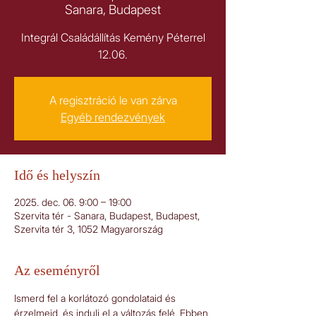
Sanara, Budapest
Integrál Családállítás Kemény Péterrel
12.06.
A regisztráció le van zárva
Egyéb rendezvények
Idő és helyszín
2025. dec. 06. 9:00 – 19:00
Szervita tér - Sanara, Budapest, Budapest,
Szervita tér 3, 1052 Magyarország
Az eseményről
Ismerd fel a korlátozó gondolataid és 
érzelmeid, és indulj el a változás felé. Ebben 