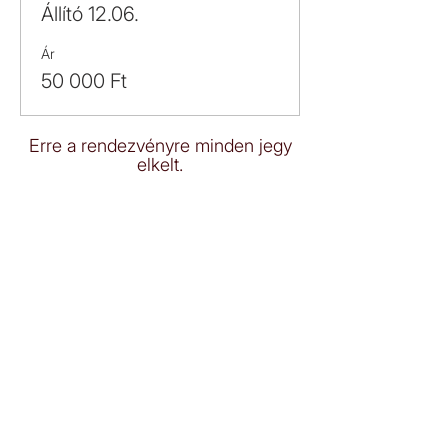
Állító 12.06.
Ár
50 000 Ft
Erre a rendezvényre minden jegy
elkelt.
E-mail:
jelentkezes.onismeros(kukac)gmail.com
IDŐPONTFOGLALÁS