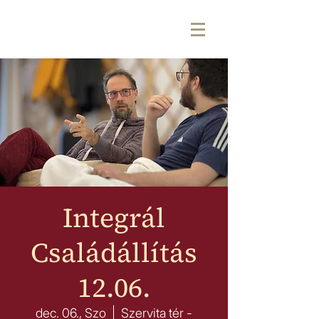
Integrál
Családállítás
12.06.
dec. 06., Szo
  |  
Szervita tér -