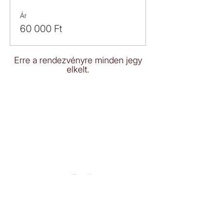
Ár
60 000 Ft
Erre a rendezvényre minden jegy
elkelt.
E-mail:
jelentkezes.onismeros(kukac)gmail.com
IDŐPONTFOGLALÁS