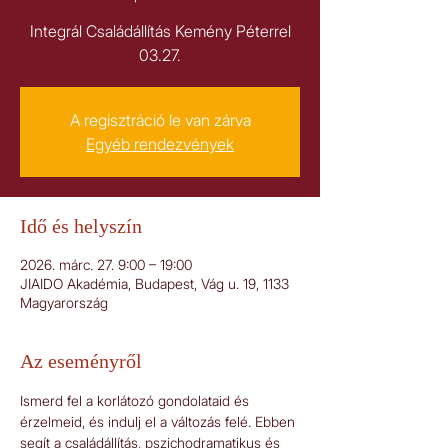
Integrál Családállítás Kemény Péterrel
03.27.
A regisztráció le van zárva
Egyéb rendezvények
Idő és helyszín
2026. márc. 27. 9:00 – 19:00
JIAIDO Akadémia, Budapest, Vág u. 19, 1133
Magyarország
Az eseményről
Ismerd fel a korlátozó gondolataid és 
érzelmeid, és indulj el a változás felé. Ebben 
segít a családállítás, pszichodramatikus és 