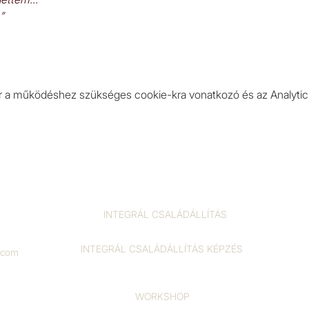
” 
er a működéshez szükséges cookie-kra vonatkozó és az Analytics
INTEGRÁL CSALÁDÁLLÍTÁS
INTEGRÁL CSALÁDÁLLÍTÁS KÉPZÉS
l.com
WORKSHOP