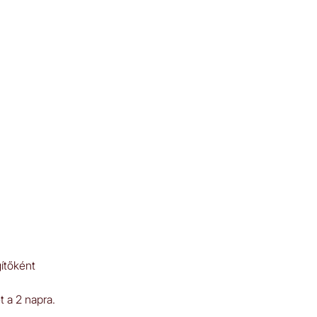
gítőként
 a 2 napra.