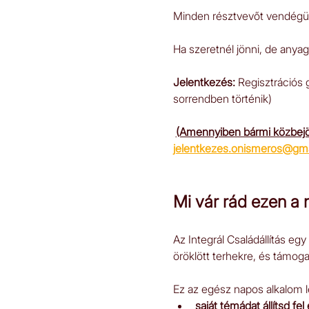
Minden résztvevőt vendégül 
Ha szeretnél jönni, de anyag
Jelentkezés:
 Regisztrációs g
sorrendben történik)
(Amennyiben bármi közbejö
jelentkezes.onismeros@gm
Mi vár rád ezen a
Az Integrál Családállítás eg
öröklött terhekre, és támoga
Ez az egész napos alkalom l
saját témádat állítsd fel