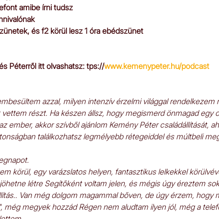
efont amibe írni tudsz 
nnivalónak
zünetek, és f2 körül lesz 1 óra ebédszünet
Péterről itt olvashatsz: tps://
www.kemenypeter.hu/podcast
zembesültem azzal, milyen intenzív érzelmi világgal rendelkezem
t vettem részt. Ha készen állsz, hogy megismerd önmagad egy ol
z ember, akkor szívből ajánlom Kemény Péter családállítását, ah
ztonságban találkozhatsz legmélyebb rétegeiddel és múltbeli me
egnapot.
em körül, egy varázslatos helyen, fantasztikus lelkekkel körülvéve
öhetne létre Segítőként voltam jelen, és mégis úgy éreztem sok
állítás.. Van még dolgom magammal bőven, de úgy érzem, hogy m
", még megyek hozzád Régen nem aludtam ilyen jól, még a telefon
lettem...