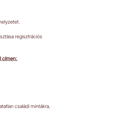
helyzetet.
asztása regisztrációs 
 címen: 
tatlan családi mintákra, 