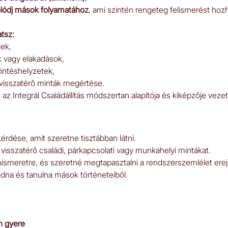
lódj mások folyamatához
, ami szintén rengeteg felismerést hozh
tsz:
ek,
k vagy elakadások,
öntéshelyzetek,
, visszatérő minták megértése.
, az Integrál Családállítás módszertan alapítója és kiképzője vezet
érdése, amit szeretne tisztábban látni.
visszatérő családi, párkapcsolati vagy munkahelyi mintákat.
nismeretre, és szeretné megtapasztalni a rendszerszemlélet erej
dna és tanulna mások történeteiből.
n gyere