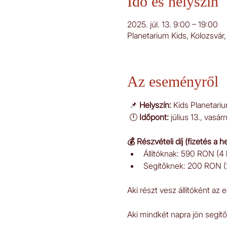
Idő és helyszín
2025. júl. 13. 9:00 – 19:00
Planetarium Kids, Kolozsvár
Az eseményről
 📌 
Helyszín:
 Kids Planetari
 🕛 
Időpont:
 július 13., vasá
💰 Részvételi díj (fizetés a h
Állítóknak: 590 RON (4 
Segítőknek: 200 RON (
Aki részt vesz állítóként az
Aki mindkét napra jön segít