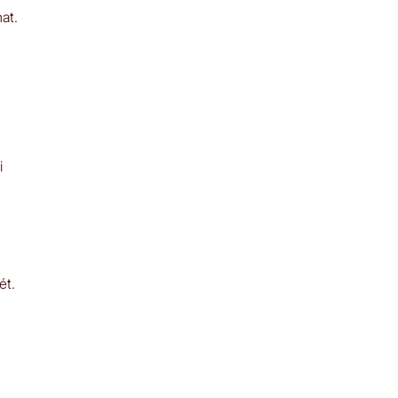
at.
i
ét.