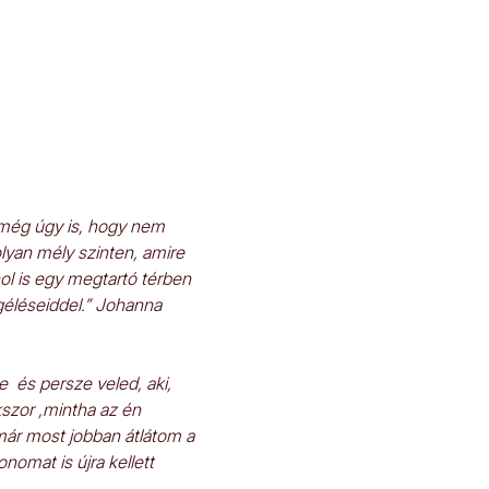
 még úgy is, hogy nem 
yan mély szinten, amire 
ol is egy megtartó térben 
géléseiddel.” Johanna
  és persze veled, aki,  
szor ,mintha az én 
ár most jobban átlátom a  
omat is újra kellett 