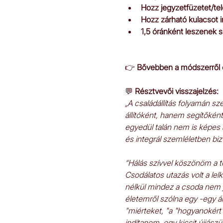
Hozz jegyzetfüzetet/tel
Hozz zárható kulacsot i
1,5 óránként leszenek s
👉 
Bővebben a módszerről és 
💬 
Résztvevői visszajelzés:
„A családállítás folyamán s
állítóként, hanem segítőkén
egyedül talán nem is képes a
és integrál szemléletben bi
“Hálás szívvel köszönöm a t
Csodálatos utazás volt a lelk
nélkül mindez a csoda nem j
életemről szólna egy -egy 
"miérteket, "a "hogyanokért
indítanom, egy kicsit újjászü