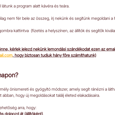
látunk a program alatt kávéra és teára.
ilag nem fér bele az összeg, írj nekünk és segítünk megoldani a 
ombra kattintva  (fizetés a helyszínen, az állítók és segítők kivál
nne, kérlek jelezd nekünk lemondási szándékodat ezen az email
ail.com
, hogy biztosan tudjuk hány főre számíthatunk)
 napon?
y mély önismereti és gyógyító módszer, amely segít ránézni a látha
t abban, hogy új megoldásokat találj életed elakadásaira.
ehetőség arra, hogy:
 és dolgozd át (állítóként)
,