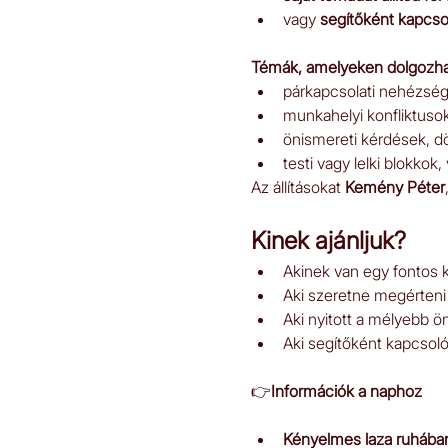
vagy 
segítőként kapcso
Témák, amelyeken dolgozha
párkapcsolati nehézség
munkahelyi konfliktuso
önismereti kérdések, d
testi vagy lelki blokkok
Az állításokat 
Kemény Péter
Kinek ajánljuk?
Akinek van egy fontos k
Aki szeretne megérteni 
Aki nyitott a mélyebb ö
Aki segítőként kapcsoló
👉
Információk a naphoz
Kényelmes laza ruhába