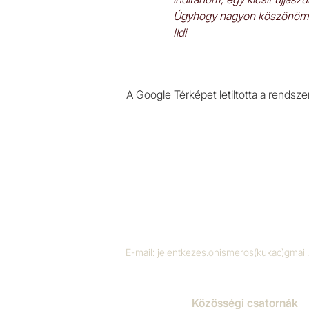
Úgyhogy nagyon köszönöm
Ildi
A Google Térképet letiltotta a rendsz
E-mail:
jelentkezes.onismeros(kukac)gmai
Közösségi csatornák