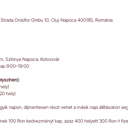
, Strada Onisifor Ghibu 10, Cluj-Napoca 400185, Románia
um, Szlónya Napoca, Kolozsvár
rnap 9:00–19:00
elyszínen):
hely)
20 hely)
 egyik napon, díjmentesen részt vehet a másik napi állításokon se
őnek 100 Ron kedvezményt kap, azaz 400 helyett 300 Ron-t fizet