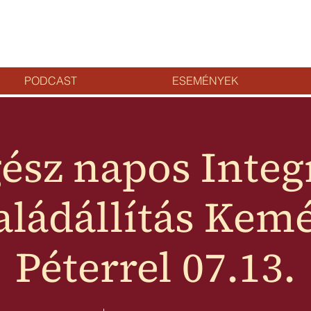
PODCAST
ESEMÉNYEK
ész napos Integ
aládállítás Kem
Péterrel 07.13.