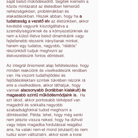
saját belső működésedről. Segítek kiemelni a
közös mintázatot az életedben felmerülő
nehézségekben, problémákban és
elakadásokban. Hiszek abban, hogy ha
a
tudatosság a vezető elv
az életünkben, akkor
kevésbé vagyunk kiszolgáltatva a
személyiségünknek és a környezetünknek és
nem a külső illetve belső dinamikáink vagy
fejletlenebb részeink irányítanak minket,
hanem egy tudatos, nagyobb, "rálátós"
részünkből tudjuk meghozni az
életvezetésünk fontos döntéseit.
Az integrál önismeret alap feltételezése, hogy
minden reakciónk és viselkedésünk rendben
van. Ha viszont tudatfejlődési és
fejlődéslélektani szintek tükrében nézünk rá
erre a viselkedésre, akkor láthatjuk, hogy
vannak
alacsonyabb (korábban kialakult) és
magasabb szintű működésmódjaink is.
Ha
ezt látod, akkor pontosabb térképed van
magadról és sokkalta nagyobb
szabadságfokkal tudod meghozni a
döntéseidet. Példa: lehet, hogy még senki
nem jelezte vissza neked, hogy ha dühvel
vagy teljes magadba fordulással reagálsz
arra, ha valaki nem-et mond (elutasít) és nem
tudsz ezen változtatni, akkor ezek a korai