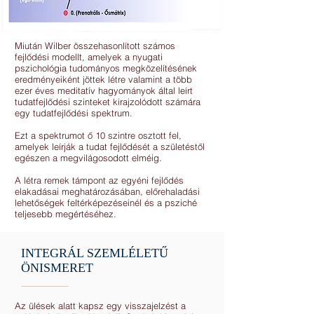
Miután Wilber összehasonlított számos
fejlődési modellt, amelyek a nyugati
pszichológia tudományos megközelítésének
eredményeiként jöttek létre valamint a több
ezer éves meditatív hagyományok által leírt
tudatfejlődési szinteket kirajzolódott számára
egy tudatfejlődési spektrum.
Ezt a spektrumot ő 10 szintre osztott fel,
amelyek leírják a tudat fejlődését a születéstől
egészen a megvilágosodott elméig.
A létra remek támpont az egyéni fejlődés
elakadásai meghatározásában, előrehaladási
lehetőségek feltérképezéseinél és a psziché
teljesebb megértéséhez.
INTEGRÁL SZEMLÉLETŰ
ÖNISMERET
Az ülések alatt kapsz egy visszajelzést a