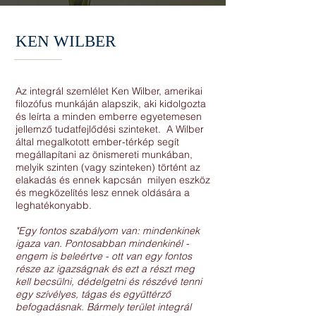
KEN WILBER
Az integrál szemlélet Ken Wilber, amerikai
filozófus munkáján alapszik, aki kidolgozta
és leírta a minden emberre egyetemesen
jellemző tudatfejlődési szinteket. A Wilber
által megalkotott ember-térkép segít
megállapítani az önismereti munkában,
melyik szinten (vagy szinteken) történt az
elakadás és ennek kapcsán milyen eszköz
és megközelítés lesz ennek oldására a
leghatékonyabb.
"Egy fontos szabályom van: mindenkinek
igaza van. Pontosabban mindenkinél -
engem is beleértve - ott van egy fontos
része az igazságnak és ezt a részt meg
kell becsülni, dédelgetni és részévé tenni
egy szívélyes, tágas és együttérző
befogadásnak. Bármely terület integrál