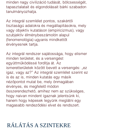
minden nagy civilizáció tudását, bölcsességét,
tapasztalatait és elgondolásait bárki szabadon
tanulmányozhatja.
Az integrál szemlélet pontos, szakértői
tisztaságú adatokra és megállapításokra, mely
vagy objektív kutatáson (empiricizmus), vagy
szubjektív élménybeszámolón alapul
(fenomenológia) ugyanis mindkettőt
érvényesnek tartja.
Az integrál rendszer sajátossága, hogy elismer
minden területet, és a versengést
együttműködéssé fordítja át. Az
ismeretterületek között bevett a versengés: „ez
igaz, vagy az?” Az integrál szemlélet szerint ez
is és az is, minden kutatás egy másik
nézőpontot mutat be, mely önmagában
érvényes, és megfelelő módon
összerendezhető, amihez nem az szükséges,
hogy naivan mindent igaznak jelentsünk ki,
hanem hogy képesek legyünk meglátni egy
magasabb rendeződési elvet és rendszert.
RÁLÁTÁS A SZINTEKRE