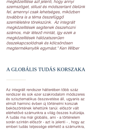
megközelítése azt jelenti, hogy annyi
szemszöget, stílust és módszertant ölelünk
fel, amennyi csak lehetséges, miközben
továbbra is a téma összefüggő
szemléletére törekszünk. Az integrált
megközelítések segítenek összehozni
számos, már létező mintát, így ezek a
megközelítések hálózatszerűen
összekapcsolódnak és kölcsönösen
megtermékenyítik egymást." Ken Wilber
A GLOBÁLIS TUDÁS KORSZAKA
Az integrált rendszer hátterében több száz
rendszer és sok ezer szakirodalom módszeres
és szisztematikus összevetése áll, ugyanis az
elmúlt harminc évben új történelmi korszak
beköszöntének lehettünk tanúi: először vált
elérhetővé számunkra a világ összes kultúrája.
A tudás ma már globális, ami - a történelem
során szintén először - azt is jelenti - , hogy az
emberi tudás teljessége elérhető a számunkra,