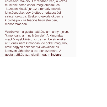
énrészeid reakciói. Ez rendben van, a közös
munkánk során ehhez megkeressük és
közösen kialakítjuk az alternatív reakció
lehetőségeket egy érettebb tudatossági
szintet célozva. Ezeket gyakorlatokban is
kipróbáljuk - szituációs helyzetekben,
monodrámában.
Vezérelvem a gestalt attitűd, ami annyit jelent
"kimondani, ami nyilvánvaló". A kimondás
megkönnyebbülést hoz, az emberek éveken
át tudnak nem kimondani dolgokat magukról,
amik nagyon sokszor nyilvánvalóak és
könnyen láthatóak a többiek számára. A
gestalt attitűd azt jelenti, hogy
mindenre
nyitottak vagyunk, ami van
.
Minden egyes tudatszint egy belső szereplő
bennünk
, mindegyiknek megvannak a maga
sajátosságai, tulajdonságai és céljai, és ezek
szerint kell megközelíteni őket. Az egyes
tudatszintek fő jellemzői Ken Wilber
tudatfejlődési létrájából indulnak ki. Ha
ezeket megtanulod magadban felismerni,
akkor egyben megtanulod azt is, hogy
hogyan kezeld őket. Ha például megtanulod
felismerni a korai énrészeid működését, akkor
tudni fogod, hogy mikor kell magadnak