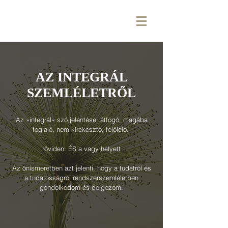
AZ INTEGRÁL
SZEMLÉLETRŐL
Az »integrál« szó jelentése: átfogó, magába
foglaló, nem kirekesztő, felölelő.
röviden: ÉS a vagy helyett
Az önismeretben azt jelenti, hogy a tudatról és
a tudatosságról rendszerszemléletben
gondolkodom és dolgozom.