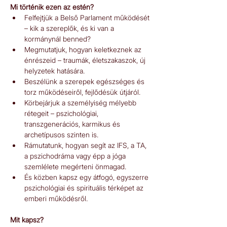
Mi történik ezen az estén?
Felfejtjük a Belső Parlament működését 
– kik a szereplők, és ki van a 
kormánynál benned?
Megmutatjuk, hogyan keletkeznek az 
énrészeid – traumák, életszakaszok, új 
helyzetek hatására.
Beszélünk a szerepek egészséges és 
torz működéseiről, fejlődésük útjáról.
Körbejárjuk a személyiség mélyebb 
rétegeit – pszichológiai, 
transzgenerációs, karmikus és 
archetípusos szinten is.
Rámutatunk, hogyan segít az IFS, a TA, 
a pszichodráma vagy épp a jóga 
szemlélete megérteni önmagad.
És közben kapsz egy átfogó, egyszerre 
pszichológiai és spirituális térképet az 
emberi működésről.
Mit kapsz?