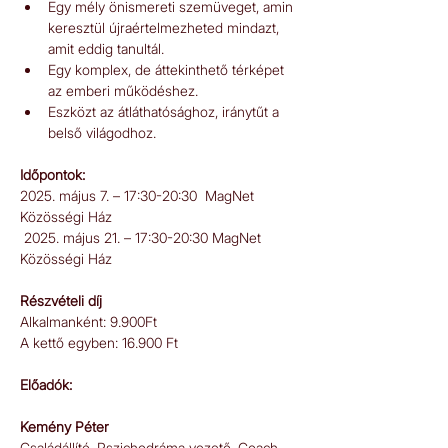
Egy mély önismereti szemüveget, amin 
keresztül újraértelmezheted mindazt, 
amit eddig tanultál.
Egy komplex, de áttekinthető térképet 
az emberi működéshez.
Eszközt az átláthatósághoz, iránytűt a 
belső világodhoz.
Időpontok:
2025. május 7. – 17:30-20:30  MagNet 
Közösségi Ház
 2025. május 21. – 17:30-20:30 MagNet 
Közösségi Ház
Részvételi díj
Alkalmanként: 9.900Ft
A kettő egyben: 16.900 Ft
Előadók:
Kemény Péter
Családállító, Pszichodráma vezető, Coach