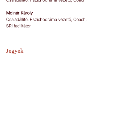
Molnár Károly
Családállító, Pszichodráma vezető, Coach, 
SRI facilitátor
Jegyek
Véget ért
Jegy típusa
2 alkalmas jegy 05.07.|
05.21.
További információk
Ár
16 900 Ft