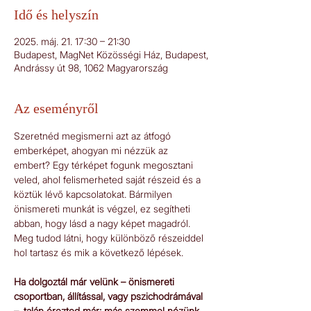
Idő és helyszín
2025. máj. 21. 17:30 – 21:30
Budapest, MagNet Közösségi Ház, Budapest,
Andrássy út 98, 1062 Magyarország
Az eseményről
Szeretnéd megismerni azt az átfogó 
emberképet, ahogyan mi nézzük az 
embert? Egy térképet fogunk megosztani 
veled, ahol felismerheted saját részeid és a 
köztük lévő kapcsolatokat. Bármilyen 
önismereti munkát is végzel, ez segítheti 
abban, hogy lásd a nagy képet magadról. 
Meg tudod látni, hogy különböző részeiddel 
hol tartasz és mik a következő lépések.
Ha dolgoztál már velünk – önismereti 
csoportban, állítással, vagy pszichodrámával 
–, talán érezted már: más szemmel nézünk 