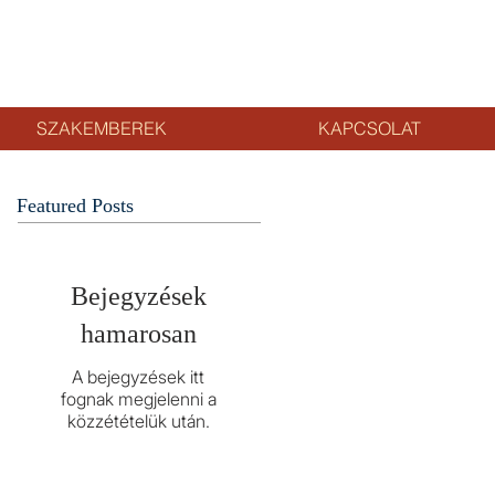
SZAKEMBEREK
KAPCSOLAT
Featured Posts
Bejegyzések
hamarosan
A bejegyzések itt
fognak megjelenni a
közzétételük után.