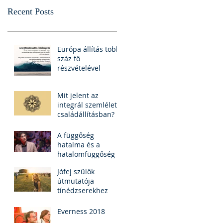
Recent Posts
Európa állítás több
száz fő
részvételével
Mit jelent az
integrál szemlélet a
családállításban?
A függőség
hatalma és a
hatalomfüggőség -
TEDx Dr. Máté
Jófej szülők
Gábor (felirattal)
útmutatója
tínédzserekhez
Everness 2018