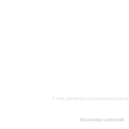
E-mail:
jelentkezes.onismeros(kukac)gmai
Közösségi csatornák