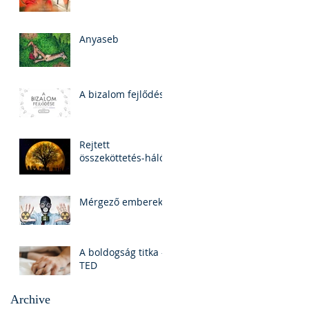
Anyaseb
A bizalom fejlődése
Rejtett
összeköttetés-háló
Mérgező emberek
A boldogság titka -
TED
Archive