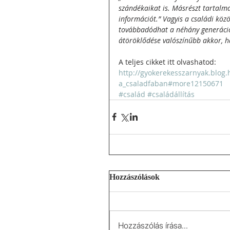
szándékaikat is. Másrészt tartalma
információt.” Vagyis a családi köz
továbbadódhat a néhány generációv
átöröklődése valószínűbb akkor, ha
A teljes cikket itt olvashatod: 
http://gyokerekesszarnyak.blog.
a_csaladfaban#more12150671
#család
#családállítás
Hozzászólások
Hozzászólás írása...