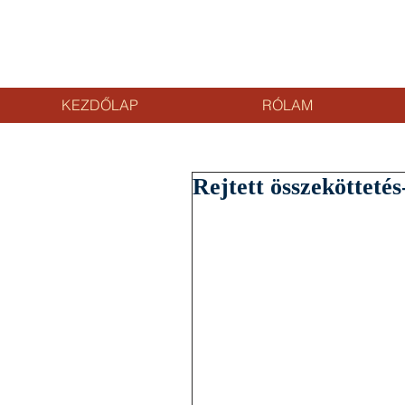
KEZDŐLAP
RÓLAM
Rejtett összeköttetés