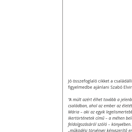
Jó összefoglaló cikket a családál
figyelmedbe ajánlani Szabó Elvira
"A múlt azért élhet tovább a jelenb
családban, ahol az ember az életét 
Mária – aki az egyik legelismerte
Ikertörténetek című – a méhen belü
feldolgozásáról szóló – könyvében.
„működési törvényei kényszerítő er