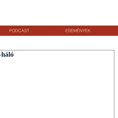
PODCAST
ESEMÉNYEK
-háló