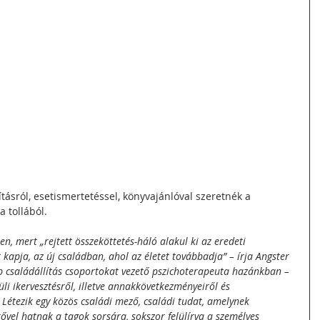
lításról, esetismertetéssel, könyvajánlóval szeretnék a 
 tollából. 
en, mert „rejtett összeköttetés-háló alakul ki az eredeti 
kapja, az új családban, ahol az életet továbbadja” – írja Angster 
bb családállítás csoportokat vezető pszichoterapeuta hazánkban – 
li ikervesztésről, illetve annakkövetkezményeiről és 
 Létezik egy közös családi mező, családi tudat, amelynek 
ővel hatnak a tagok sorsára, sokszor felülírva a személyes 