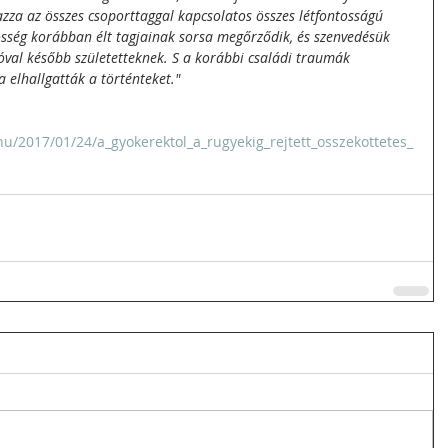
zza az összes csoporttaggal kapcsolatos összes létfontosságú 
össég korábban élt tagjainak sorsa megőrződik, és szenvedésük 
al később születetteknek. S a korábbi családi traumák 
 elhallgatták a történteket."
hu/2017/01/24/a_gyokerektol_a_rugyekig_rejtett_osszekottetes_