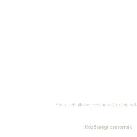
E-mail:
jelentkezes.onismeros(kukac)gmai
Közösségi csatornák