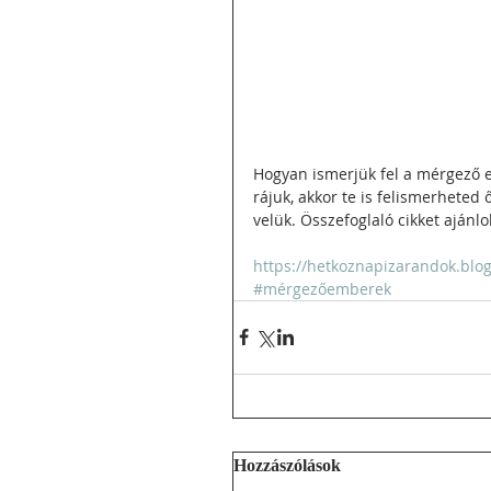
Hogyan ismerjük fel a mérgező e
rájuk, akkor te is felismerheted 
velük. Összefoglaló cikket ajánl
https://hetkoznapizarandok.blo
#mérgezőemberek
Hozzászólások