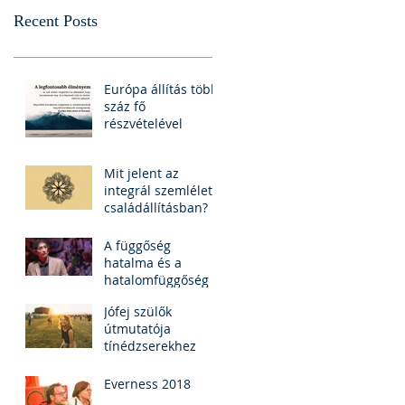
Recent Posts
Európa állítás több
száz fő
részvételével
Mit jelent az
integrál szemlélet a
családállításban?
A függőség
hatalma és a
hatalomfüggőség -
TEDx Dr. Máté
Jófej szülők
Gábor (felirattal)
útmutatója
tínédzserekhez
Everness 2018