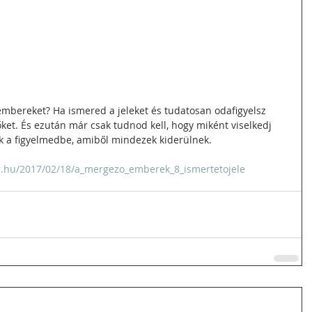
mbereket? Ha ismered a jeleket és tudatosan odafigyelsz 
őket. És ezután már csak tudnod kell, hogy miként viselkedj 
ok a figyelmedbe, amiből mindezek kiderülnek. 
g.hu/2017/02/18/a_mergezo_emberek_8_ismertetojele