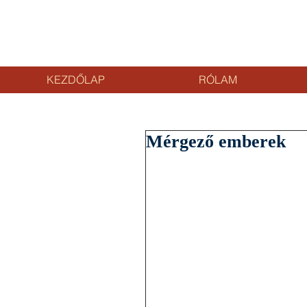
KEZDŐLAP
RÓLAM
Mérgező emberek