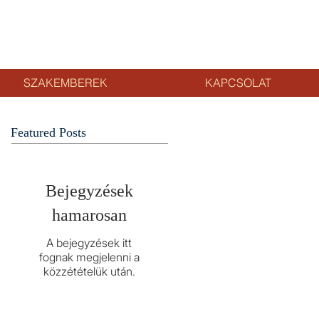
SZAKEMBEREK
KAPCSOLAT
Featured Posts
Bejegyzések
hamarosan
A bejegyzések itt
fognak megjelenni a
közzétételük után.