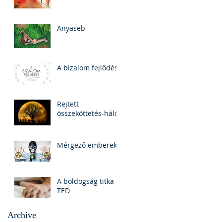
Anyaseb
A bizalom fejlődése
Rejtett
összeköttetés-háló
Mérgező emberek
A boldogság titka -
TED
Archive