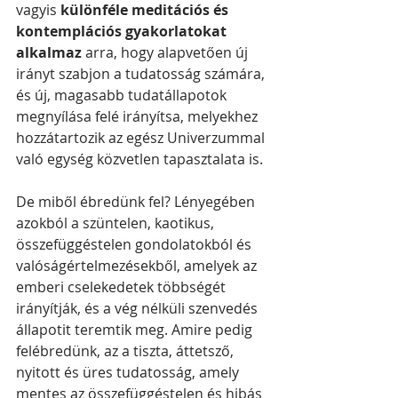
vagyis 
különféle meditációs és 
kontemplációs gyakorlatokat 
alkalmaz
 arra, hogy alapvetően új 
irányt szabjon a tudatosság számára, 
és új, magasabb tudatállapotok 
megnyílása felé irányítsa, melyekhez 
hozzátartozik az egész Univerzummal 
való egység közvetlen tapasztalata is.
De miből ébredünk fel? Lényegében 
azokból a szüntelen, kaotikus, 
összefüggéstelen gondolatokból és 
valóságértelmezésekből, amelyek az 
emberi cselekedetek többségét 
irányítják, és a vég nélküli szenvedés 
állapotit teremtik meg. Amire pedig 
felébredünk, az a tiszta, áttetsző, 
nyitott és üres tudatosság, amely 
mentes az összefüggéstelen és hibás 