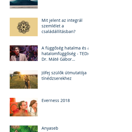
Mit jelent az integrál
szemlélet a
családállításban?
A függőség hatalma és a
hatalomfüggőség - TEDx
Dr. Máté Gábor
(felirattal)
Jófej szülők útmutatója
tínédzserekhez
Everness 2018
Anyaseb