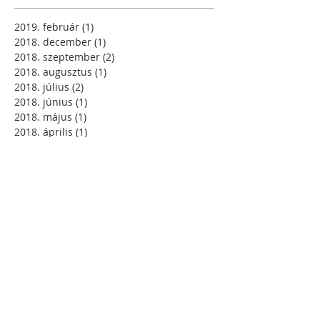
2019. február
(1)
1 bejegyzés
2018. december
(1)
1 bejegyzés
2018. szeptember
(2)
2 bejegyzés
2018. augusztus
(1)
1 bejegyzés
2018. július
(2)
2 bejegyzés
2018. június
(1)
1 bejegyzés
2018. május
(1)
1 bejegyzés
2018. április
(1)
1 bejegyzés
2018. március
(1)
1 bejegyzés
2018. január
(1)
1 bejegyzés
2017. december
(1)
1 bejegyzés
2017. október
(1)
1 bejegyzés
2017. május
(4)
4 bejegyzés
Search By Tags
Még nincsenek címkék.
Follow Us